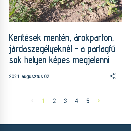
Kerítések mentén, árokparton,
járdaszegélyeknél - a parlagfű
sok helyen képes megjelenni
2021. augusztus 02.
1
2
3
4
5