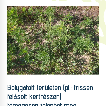
Bolygatott területen (pl.: frissen
felásott kertrészen)
tömegesen jelenhet meg